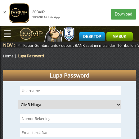
×
303VIP
Download
303VIP Mobile App
☰
DESKTOP
MASUK
NEW :
 di 303VIP !! Kabar Gembira untuk deposit BANK saat ini mulai dari 10 ribu
Home
Lupa Password
Lupa Password