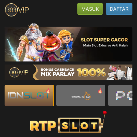
MASUK
DAFTAR