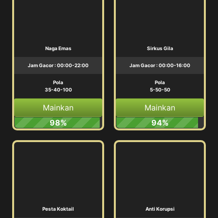
Naga Emas
Sirkus Gila
Jam Gacor : 00:00-22:00
Jam Gacor : 00:00-16:00
Pola
Pola
35-40-100
5-50-50
Mainkan
Mainkan
98%
94%
Pesta Koktail
Anti Korupsi