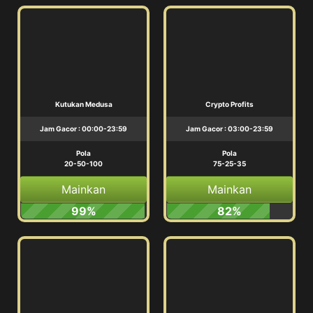
Kutukan Medusa
Crypto Profits
Jam Gacor : 00:00-23:59
Jam Gacor : 03:00-23:59
Pola
Pola
20-50-100
75-25-35
Mainkan
Mainkan
99%
82%