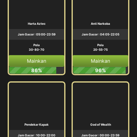
Harta Aztec
Anti Narkoba
Jam Gacor : 05:00-23:59
Jam Gacor : 04:05-22:05
Pola
Pola
30-80-70
20-55-75
Mainkan
Mainkan
86%
96%
Pendekar Kapak
God of Wealth
Jam Gacor : 10:00-22:00
Jam Gacor : 00:00-23:59