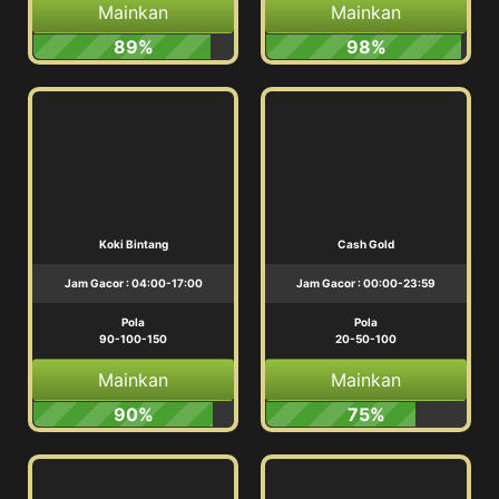
Mainkan
Mainkan
89%
98%
Koki Bintang
Cash Gold
Jam Gacor : 04:00-17:00
Jam Gacor : 00:00-23:59
Pola
Pola
90-100-150
20-50-100
Mainkan
Mainkan
90%
75%