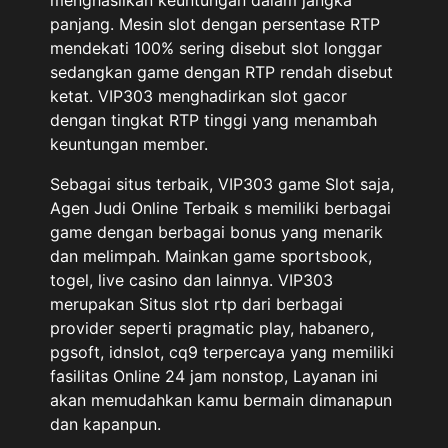
panjang. Mesin slot dengan persentase RTP
mendekati 100% sering disebut slot longgar
sedangkan game dengan RTP rendah disebut
ketat. VIP303 menghadirkan slot gacor
dengan tingkat RTP tinggi yang menambah
keuntungan member.
Sebagai situs terbaik, VIP303 game Slot saja,
Agen Judi Online Terbaik s memiliki berbagai
game dengan berbagai bonus yang menarik
dan melimpah. Mainkan game sportsbook,
togel, live casino dan lainnya. VIP303
merupakan Situs slot rtp dari berbagai
provider seperti pragmatic play, habanero,
pgsoft, idnslot, cq9 terpercaya yang memiliki
fasilitas Online 24 jam nonstop, Layanan ini
akan memudahkan kamu bermain dimanapun
dan kapanpun.