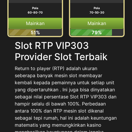
Pola
Pola
60-80-70
70-50-30
Mainkan
Mainkan
51%
79%
Slot RTP VIP303
Provider Slot Terbaik
Return to player (RTP) adalah ukuran
seberapa banyak mesin slot membayar
kembali kepada pemainnya untuk setiap unit
yang dipertaruhkan . Ini juga bisa dinyatakan
sebagai nilai persentase Slot RTP VIP303 dan
hampir selalu di bawah 100%. Perbedaan
antara 100% dan RTP mesin slot dikenal
sebagai tepi rumah, hal ini adalah keuntungan
matematis yang memungkinkan kasino
menghasilkan keuntungan dalam jangka