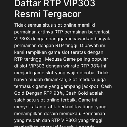
Daftar RTP VIP303
Resmi Tergacor
Tidak semua situs slot online memiliki
permainan artinya RTP permainan bervariasi.
VIP303 dengan bangga menawarkan banyak
permainan dengan RTP tinggi. Dibawah ini
kami tampilkan game slot teratas dengan
RTP tertinggi. Medusa Game paling populer
di slot VIP303 dengan winrate RTP 98% ini
menjadi game slot yang wajib dicoba. Tidak
hanya mudah dimainkan, Slot medusa juga
termasuk game yang gampang jackpot. Cash
Gold Dengan RTP 98%, Cash Gold adalah
salah satu slot online terbaik. Game ini
menyertakan grafik berkualitas tinggi yang
menampilkan desain memukau. Permainan
yang mudah dan RTP VIP303 yang tinggi
menjadikan game ini favorit. Legenda