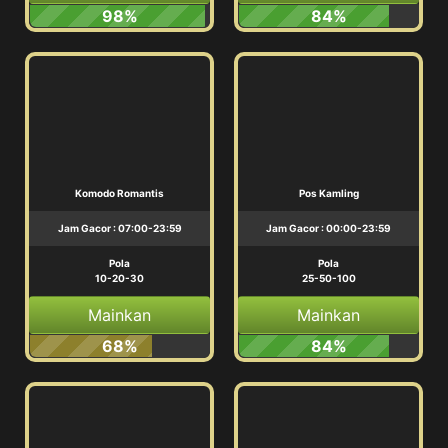
98%
84%
Komodo Romantis
Pos Kamling
Jam Gacor : 07:00-23:59
Jam Gacor : 00:00-23:59
Pola
Pola
10-20-30
25-50-100
Mainkan
Mainkan
68%
84%